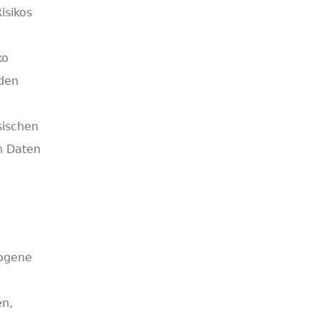
isikos
ko
 den
sischen
n Daten
zogene
en,