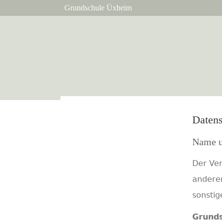
Grundschule Üxheim
Datens
Name u
Der Ve
anderer
sonstig
Grund