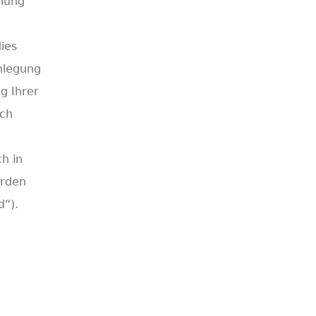
llung
dies
enlegung
g Ihrer
uch
h in
erden
d“).