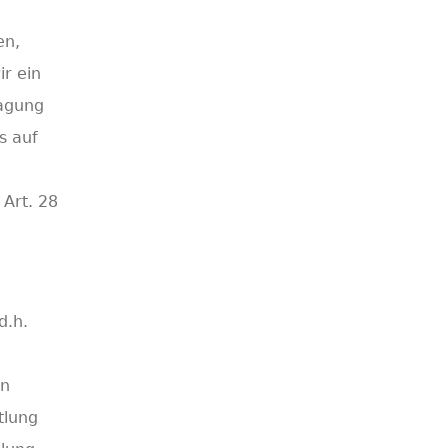
n
en,
ir ein
ragung
s auf
 Art. 28
d.h.
on
tlung