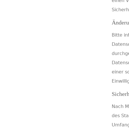
einen V
Sicherh
Änderu
Bitte i
Datensc
durchg
Datensc
einer s
Einwill
Sicher
Nach Ma
des Sta
Umfang