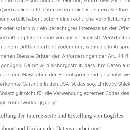
en an Dritte stattfindet, erfolgt nur, sofern dies zur Erfü
r)vertraglichen Pflichten erforderlich ist, sofern Sie Ihre
igung erteilt haben, sofern eine rechtliche Verpflichtung 
t oder sofern wir ein berechtigtes Interesse an der Off
ermittlung haben. Eine von uns veranlasste Verarbeitun
n einem Drittland erfolgt zudem nur, wenn die in Anspr
nen Dienste Dritter den Anforderungen der Art. 44 ff.
enügen. Damit wird sichergestellt, dass Ihre Daten auc
ändern den Maßstäben der EU entsprechend geschützt w
nerkannte Garantie in den USA ist das sog. „Privacy Shiel
Absatz gilt nicht für die Verwendung externer Codes des
ipt-Frameworks “jQuery”.
tellung der Internetseite und Erstellung von Logfiles
eibung und Umfang der Datenverarbeitung