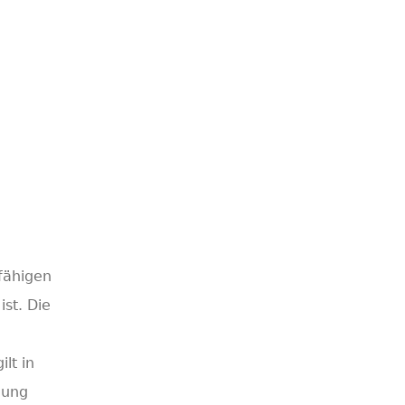
sfähigen
ist. Die
lt in
gung