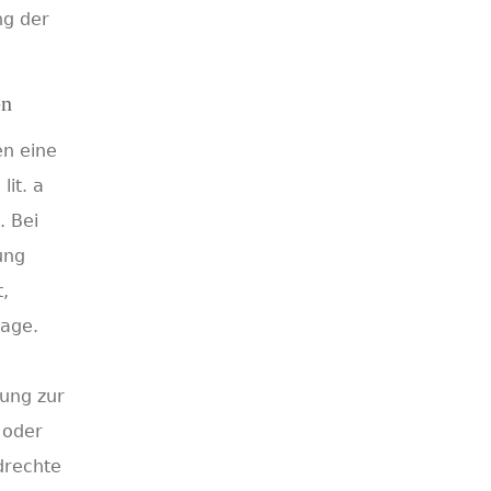
ng der
en
en eine
lit. a
 Bei
ung
t,
lage.
tung zur
 oder
drechte