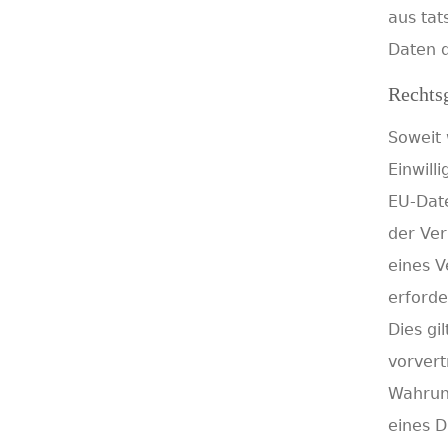
aus tat
Daten d
Rechts
Soweit
Einwill
EU-Dat
der Ver
eines V
erforde
Dies gi
vorvert
Wahrun
eines D