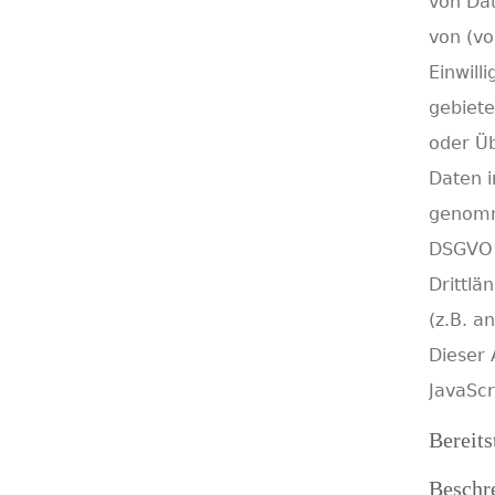
von Dat
von (vo
Einwill
gebiete
oder Üb
Daten i
genomme
DSGVO g
Drittl
(z.B. a
Dieser 
JavaScr
Bereits
Beschr