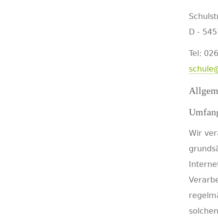
Schulst
D - 54
Tel: 02
schule
Allgem
Umfang
Wir ve
grundsä
Interne
Verarbe
regelmä
solchen