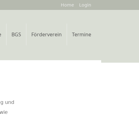
Home
Login
e
BGS
Förderverein
Termine
ng und
owie