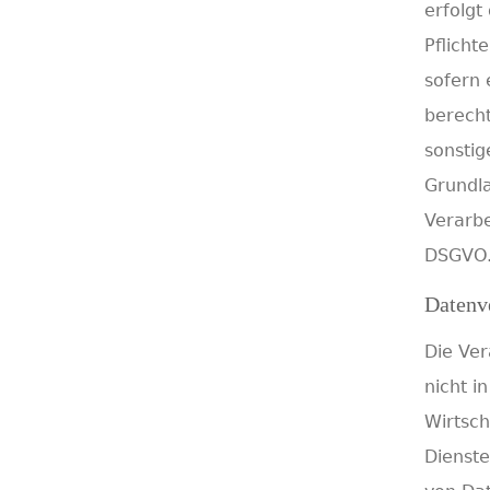
erfolgt
Pflichte
sofern 
berecht
sonstig
Grundla
Verarbe
DSGVO
Datenve
Die Ver
nicht i
Wirtsc
Dienste