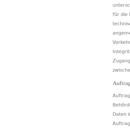
untersc
für die
techni
angeme
Vorkehr
Integri
Zugangs
zwisch
Auftrag
Auftrag
Behörde
Daten i
Auftrag