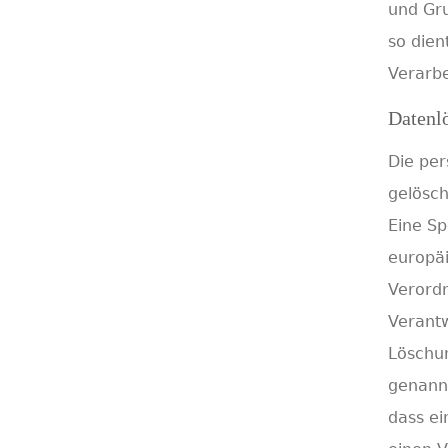
und Gru
so dien
Verarbe
Datenl
Die pe
gelösch
Eine Sp
europäi
Verordn
Verantw
Löschun
genannt
dass ei