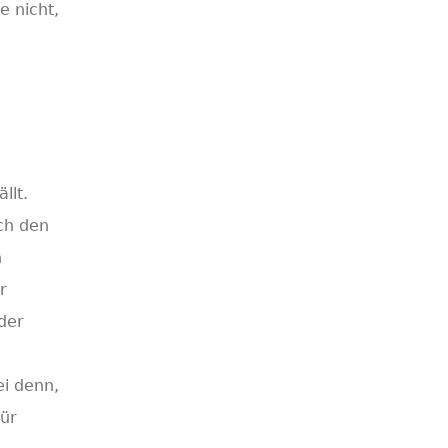
e nicht,
llt.
ch den
n
r
der
ei denn,
für