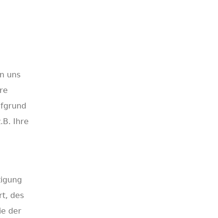
n uns
re
ufgrund
.B. Ihre
tigung
t, des
ie der