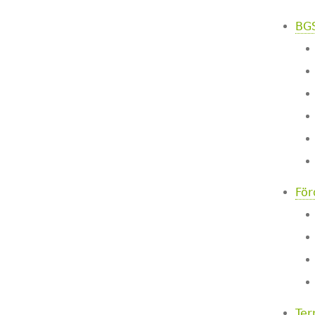
BG
För
Ter